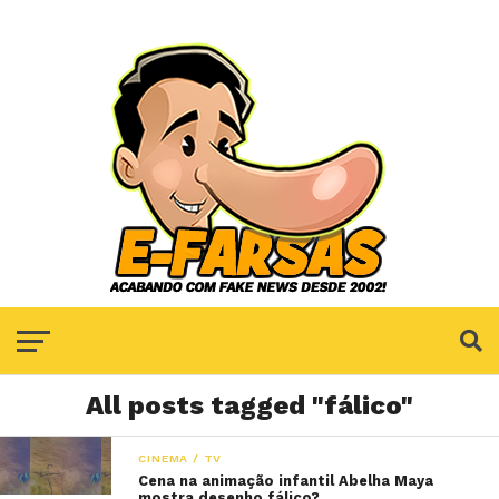
All posts tagged "fálico"
CINEMA / TV
Cena na animação infantil Abelha Maya
mostra desenho fálico?