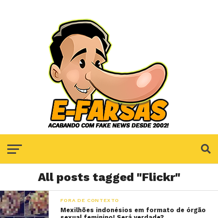
All posts tagged "Flickr"
FORA DE CONTEXTO
Mexilhões indonésios em formato de órgão
sexual feminino! Será verdade?