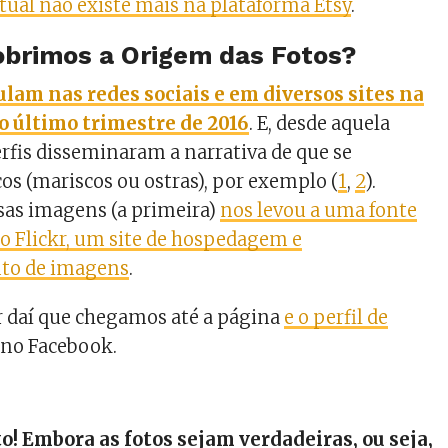
irtual não existe mais na plataforma Etsy
.
brimos a Origem das Fotos?
culam nas redes sociais e em diversos sites na
o último trimestre de 2016
. E, desde aquela
rfis disseminaram a narrativa de que se
s (mariscos ou ostras), por exemplo (
1
,
2
).
as imagens (a primeira)
nos levou a uma fonte
no Flickr, um site de hospedagem e
to de imagens
.
tir daí que chegamos até a página
e o perfil de
, no Facebook.
o! Embora as fotos sejam verdadeiras, ou seja,