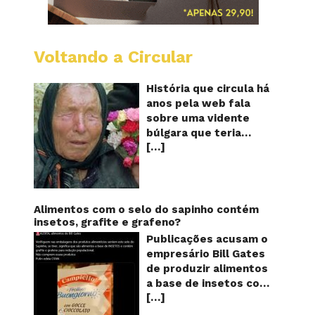
Voltando a Circular
Baba
Vanga:
A
História que circula há
vidente
anos pela web fala
cega
sobre uma vidente
que
búlgara que teria
previu
[…]
ficado cega aos 12
o
futuro!
anos, mas teria
Será?
previsto o fim a
humanidade! Será
verdade? Baba Vanga,
Alimentos com o selo do sapinho contém
a mulher que previu o
insetos, grafite e grafeno?
fim do mundo e do
Publicações acusam o
nosso futuro, morreu
empresário Bill Gates
em 1996 aos 90 anos
de produzir alimentos
de idade, e teria sido
a base de insetos com
uma das grandes
[…]
grafite e grafeno com
videntes do século XX.
o objetivo de reduzir a