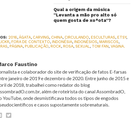
Qual a origem da música
“Levanta a mão pro alto só
quem gosta de xo*ota”?
OS:
2016
,
ÁGATA
,
CARVING
,
CHINA
,
CIRCULANDO
,
ESCULTURAS
,
ETSY
,
LICKR
,
FORA DE CONTEXTO
,
INDONÉSIA
,
INDONÉSIOS
,
MARISCOS
,
RAS
,
PÁGINA
,
PUBLICAÇÃO
,
ROCK
,
ROSA
,
SEXUAL
,
TOM FAN
,
VAGINA.
arco Faustino
ornalista e colaborador do site de verificação de fatos E-farsas
ntre janeiro de 2019 e dezembro de 2020. Entre junho de 2015 e
bril de 2018, trabalhei como redator do blog
ssombradO.com.br, além de roteirista do canal AssombradO,
o YouTube, onde desmistificava todos os tipos de engodos
seudocientíficos e casos supostamente sobrenaturais.