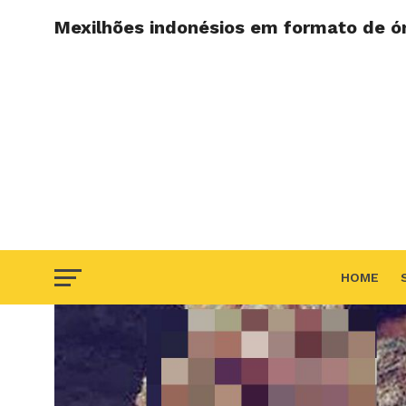
Mexilhões indonésios em formato de ór
HOME
F.A.Q