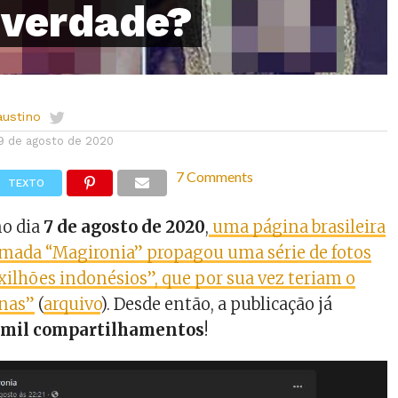
 verdade?
austino
9 de agosto de 2020
7 Comments
TEXTO
o dia
7 de agosto de 2020
,
uma página brasileira
mada “Magironia” propagou uma série de fotos
ilhões indonésios”, que por sua vez teriam o
inas”
(
arquivo
). Desde então, a publicação já
 mil compartilhamentos
!