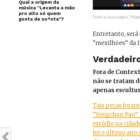
Qual a origem da
música “Levanta a mão
pro alto só quem
Publicação da página “Magir
gosta de xo*ota”?
Entretanto, será
“mexilhões” da I
Verdadeiro
Fora de Context
não se tratam d
apenas escultur
Tais peças fora
“Yongchun Fan”,
estúdio na cidad
foi o último ano 