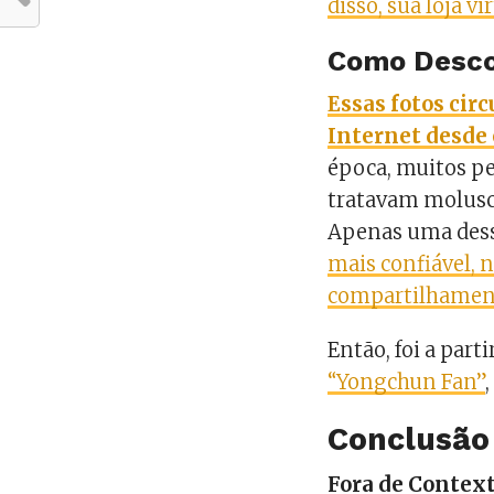
disso, sua loja v
Como Desco
Essas fotos cir
Internet desde 
época, muitos pe
tratavam molusco
Apenas uma dess
mais confiável, 
compartilhamen
Então, foi a par
“Yongchun Fan”
Conclusão
Fora de Context