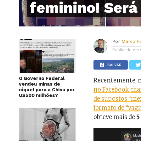
feminino! Será
Por
Marco F
Publicado em
SALVAR
O Governo Federal
Recentemente, n
vendeu minas de
no Facebook cha
níquel para a China por
U$500 milhões?
de supostos “mex
formato de “vag
obteve mais de
5