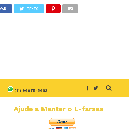
VAR
TEXTO
O
(11) 96075-5663
Ajude a Manter o E-farsas