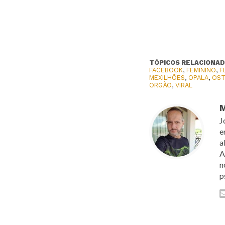
TÓPICOS RELACIONAD
FACEBOOK
,
FEMININO
,
F
MEXILHÕES
,
OPALA
,
OST
ORGÃO
,
VIRAL
M
J
e
a
A
n
p