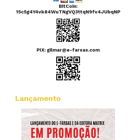
BitCoin:
15c5g4Y4vk84WuTNgVQ3ttqN9fv4JUbqNP
PIX: gilmar@e-farsas.com
Lançamento