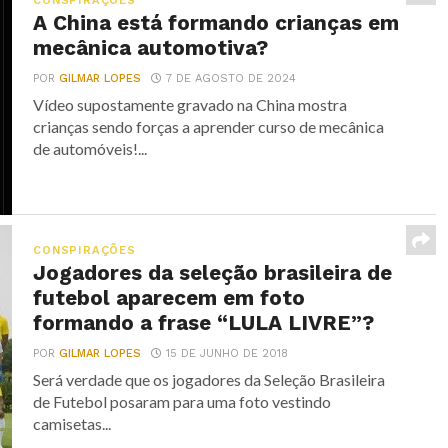
CONSPIRAÇÕES
A China está formando crianças em
mecânica automotiva?
POR
GILMAR LOPES
7 DE AGOSTO DE 2024
Vídeo supostamente gravado na China mostra
crianças sendo forças a aprender curso de mecânica
de automóveis!...
CONSPIRAÇÕES
Jogadores da seleção brasileira de
futebol aparecem em foto
formando a frase “LULA LIVRE”?
POR
GILMAR LOPES
15 DE JUNHO DE 2018
Será verdade que os jogadores da Seleção Brasileira
de Futebol posaram para uma foto vestindo
camisetas...