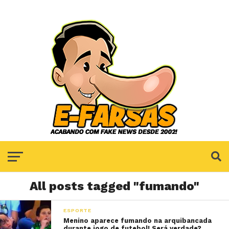
All posts tagged "fumando"
ESPORTE
Menino aparece fumando na arquibancada
durante jogo de futebol! Será verdade?