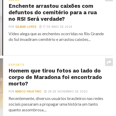
FALSO
Enchente arrastou caixões com
defuntos do cemitério para a rua
no RS! Será verdade?
POR
GILMAR LOPES
17 DE MAIO DE 2024
Vídeo alega que as enchentes ocorridas no Rio Grande
do Sul invadiram cemitério e arrastou caixões...
ESPORTE
Homem que tirou fotos ao lado do
corpo de Maradona foi encontrado
morto?
POR
MARCO FAUSTINO
28 DE NOVEMBRO DE 2020
Recentemente, diversos usuários brasileiros nas redes
sociais passaram a propagar uma história um tanto
quanto assombrosa....