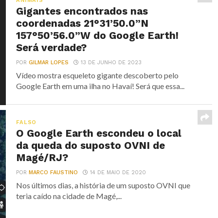
ANIMAIS
Gigantes encontrados nas
coordenadas 21°31’50.0”N
157°50’56.0”W do Google Earth!
Será verdade?
POR
GILMAR LOPES
13 DE JUNHO DE 2023
Vídeo mostra esqueleto gigante descoberto pelo
Google Earth em uma ilha no Havaí! Será que essa...
FALSO
O Google Earth escondeu o local
da queda do suposto OVNI de
Magé/RJ?
POR
MARCO FAUSTINO
14 DE MAIO DE 2020
Nos últimos dias, a história de um suposto OVNI que
teria caído na cidade de Magé,...