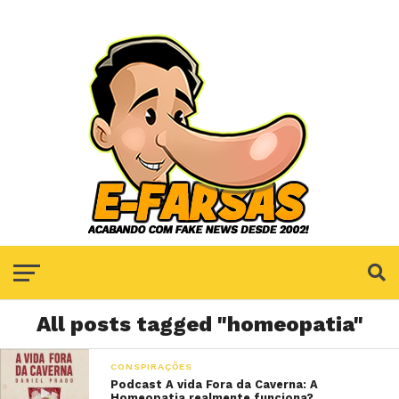
All posts tagged "homeopatia"
CONSPIRAÇÕES
Podcast A vida Fora da Caverna: A
Homeopatia realmente funciona?