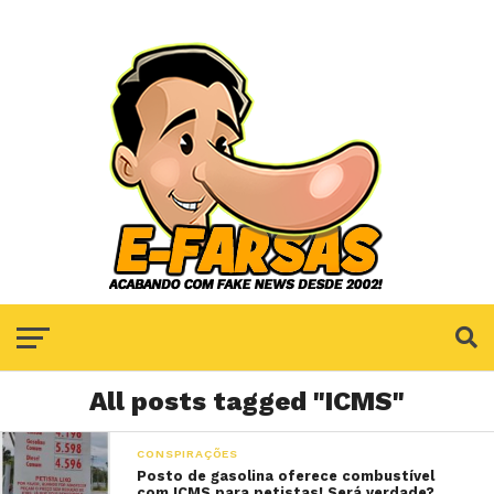
All posts tagged "ICMS"
CONSPIRAÇÕES
Posto de gasolina oferece combustível
com ICMS para petistas! Será verdade?