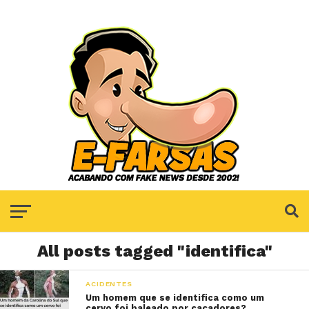
All posts tagged "identifica"
ACIDENTES
Um homem que se identifica como um
cervo foi baleado por caçadores?