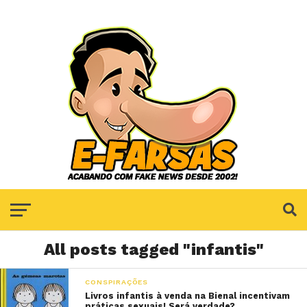
All posts tagged "infantis"
CONSPIRAÇÕES
Livros infantis à venda na Bienal incentivam
práticas sexuais! Será verdade?