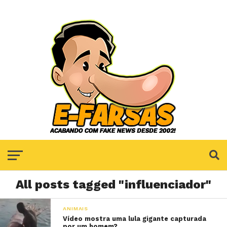
All posts tagged "influenciador"
ANIMAIS
Vídeo mostra uma lula gigante capturada
por um homem?