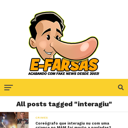
All posts tagged "interagiu"
CRIMES
Coreógrafo que interagiu nu com uma
criança no MAM foi morto a pauladas?