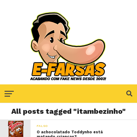
All posts tagged "itambezinho"
FALSO
O achocolatado Toddynho está
matando crianças?