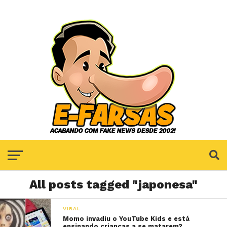
All posts tagged "japonesa"
VIRAL
Momo invadiu o YouTube Kids e está
ensinando crianças a se matarem?