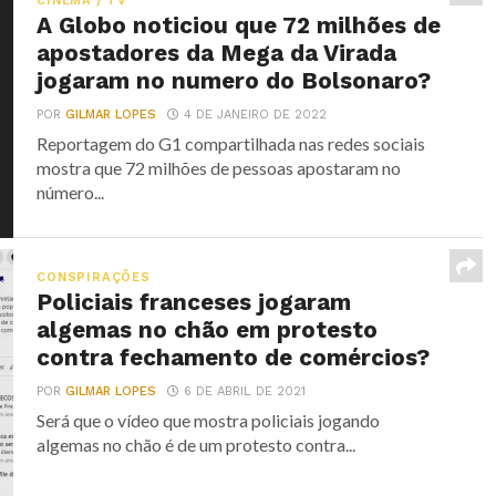
CINEMA / TV
A Globo noticiou que 72 milhões de
apostadores da Mega da Virada
jogaram no numero do Bolsonaro?
POR
GILMAR LOPES
4 DE JANEIRO DE 2022
Reportagem do G1 compartilhada nas redes sociais
mostra que 72 milhões de pessoas apostaram no
número...
CONSPIRAÇÕES
Policiais franceses jogaram
algemas no chão em protesto
contra fechamento de comércios?
POR
GILMAR LOPES
6 DE ABRIL DE 2021
Será que o vídeo que mostra policiais jogando
algemas no chão é de um protesto contra...