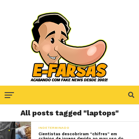
All posts tagged "laptops"
INDETERMINADO
Cientistas descobriram “chifres” em
crânios de jovens devido ao mau uso do