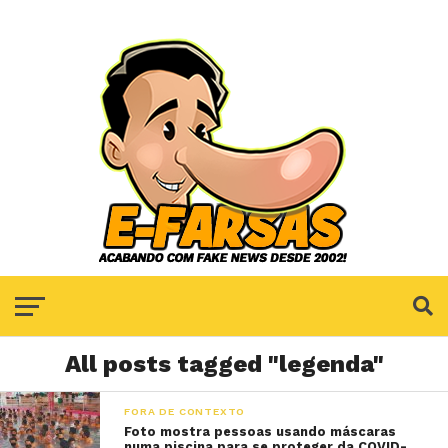
All posts tagged "legenda"
FORA DE CONTEXTO
Foto mostra pessoas usando máscaras
numa piscina para se proteger da COVID-