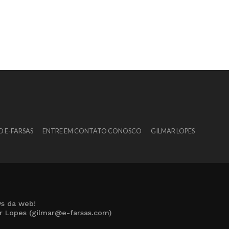
O E-FARSAS
ENTRE EM CONTATO CONOSCO
GILMAR LOPES
s da web!
ar Lopes (gilmar@e-farsas.com)