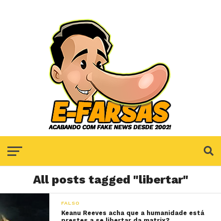
All posts tagged "libertar"
FALSO
Keanu Reeves acha que a humanidade está
prestes a se libertar da matrix?