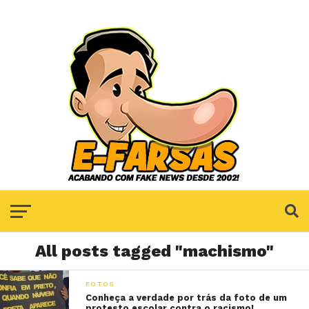
All posts tagged "machismo"
FOTOS
Conheça a verdade por trás da foto de um
protesto escolar contra o racismo!