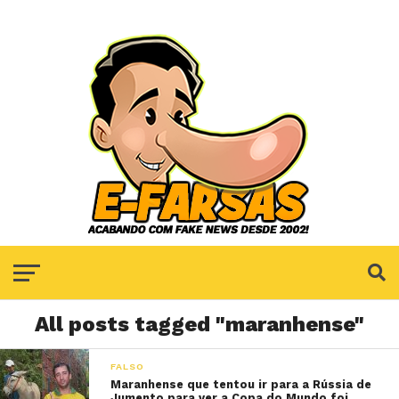
All posts tagged "maranhense"
FALSO
Maranhense que tentou ir para a Rússia de
Jumento para ver a Copa do Mundo foi