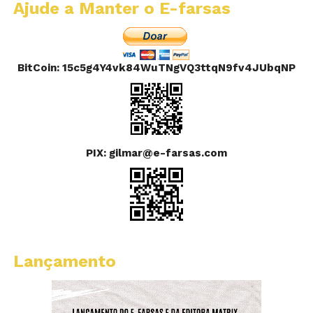
Ajude a Manter o E-farsas
BitCoin: 15c5g4Y4vk84WuTNgVQ3ttqN9fv4JUbqNP
PIX: gilmar@e-farsas.com
Lançamento