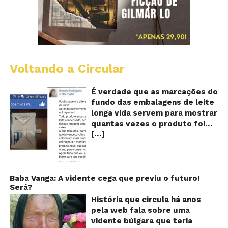
Voltando a Circular
E
lo
vi
É verdade que as marcações do
m
fundo das embalagens de leite
qu
longa vida servem para mostrar
v
quantas vezes o produto foi
o
[…]
reaproveitado? O alerta surgiu
le
fo
no dia 22 de novembro de 2018,
re
em uma conta no Facebook e
rapidamente se espalhou
também através de grupos no
Baba Vanga: A vidente cega que previu o futuro!
Será?
WhatsApp. De acordo com o
texto – que já havia sido
História que circula há anos
compartilhado quase 100 mil
pela web fala sobre uma
vezes em menos de 24 horas –
vidente búlgara que teria