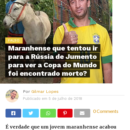
FALSO
Maranhense que tentou ir
para a Rússia de Jumento
para ver a Copa do Mundo
foi encontrado morto?
Por
Gilmar Lopes
Publicado em
5 de julho de 2018
0 Comments
É verdade que um jovem maranhense acabou