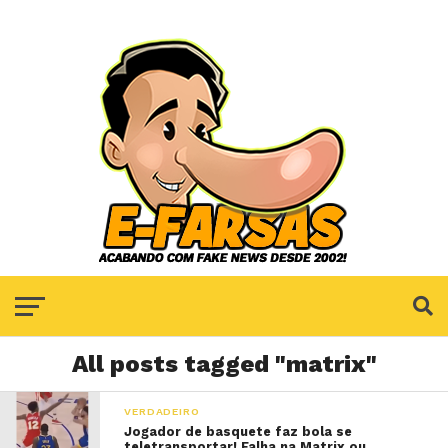
All posts tagged "matrix"
VERDADEIRO
Jogador de basquete faz bola se
teletransportar! Falha na Matrix ou