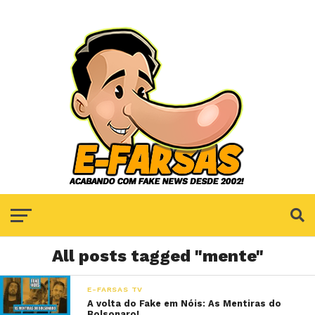
All posts tagged "mente"
E-FARSAS TV
A volta do Fake em Nóis: As Mentiras do
Bolsonaro!