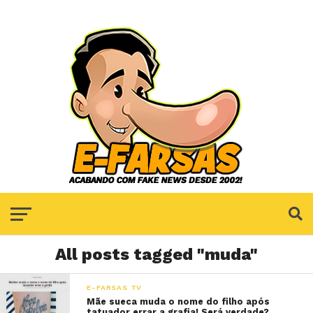
All posts tagged "muda"
E-FARSAS TV
Mãe sueca muda o nome do filho após
tatuador errar a grafia! Será verdade?