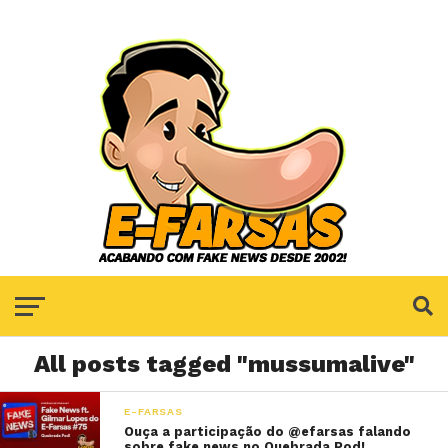
All posts tagged "mussumalive"
E-FARSAS
Ouça a participação do @efarsas falando
sobre fake news no Quebrada Pod!