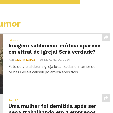
Humor
FALSO
Imagem subliminar erótica aparece
em vitral de igreja! Será verdade?
POR
GILMAR LOPES
29 DE ABRIL DE 2026
Foto do vitral de um igreja localizada no interior de
Minas Gerais causou polêmica após fiéis...
FALSO
Uma mulher foi demitida após ser
pega trabalhando em 3 empregos