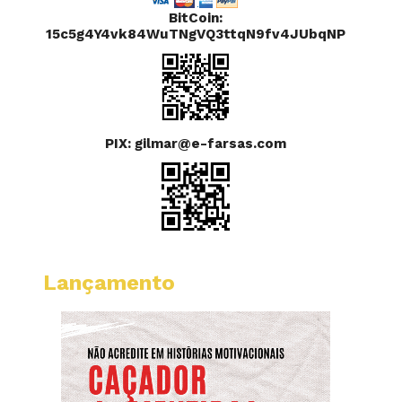
BitCoin:
15c5g4Y4vk84WuTNgVQ3ttqN9fv4JUbqNP
PIX: gilmar@e-farsas.com
Lançamento