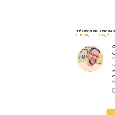
TÓPICOS RELACIONAD
HUMOR
,
LIBERADA
,
MUS
G
G
E
t
a
a
M