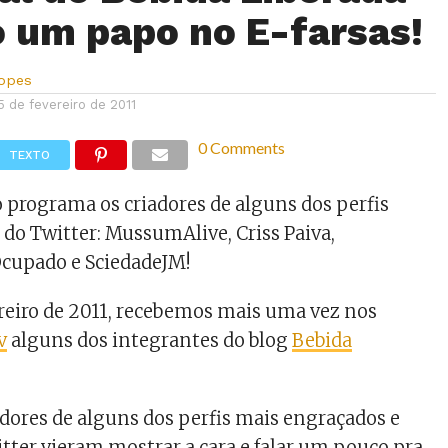
 um papo no E-farsas!
Lopes
5 de fevereiro de 2011
0 Comments
TEXTO
o programa os criadores de alguns dos perfis
do Twitter: MussumAlive, Criss Paiva,
Ocupado e SciedadeJM!
ereiro de 2011, recebemos mais uma vez nos
v
alguns dos integrantes do blog
Bebida
iadores de alguns dos perfis mais engraçados e
tter vieram mostrar a cara e falar um pouco pra