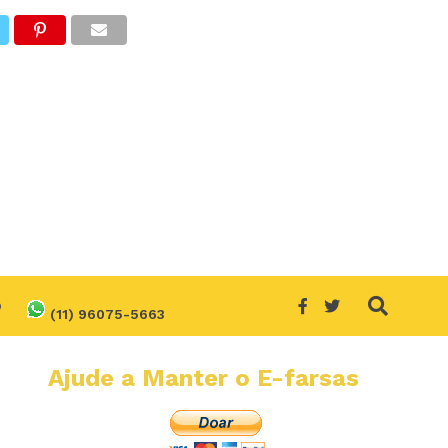
O
(11) 96075-5663
Ajude a Manter o E-farsas