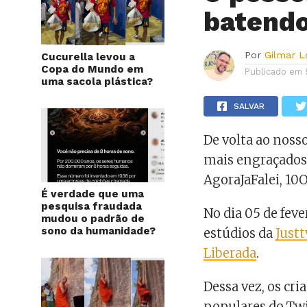
batendo
Por
Gilmar 
Cucurella levou a
Copa do Mundo em
Publicado em
uma sacola plástica?
SALVAR
De volta ao noss
mais engraçados 
AgoraJaFalei, 10
É verdade que uma
pesquisa fraudada
No dia 05 de fev
mudou o padrão de
sono da humanidade?
estúdios da
Justt
Liberada
.
Dessa vez, os cr
populares do Twi