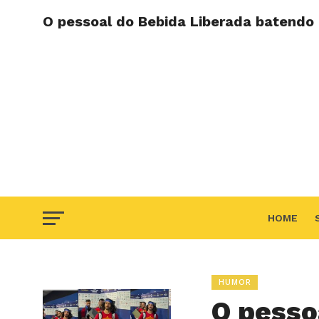
O pessoal do Bebida Liberada batendo
HOME
F.A.Q
HUMOR
O pesso