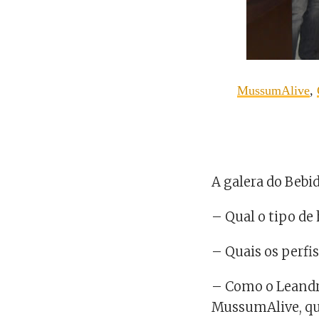
MussumAlive
,
A galera do Bebid
– Qual o tipo de
– Quais os perfi
– Como o Leandro 
MussumAlive, qu