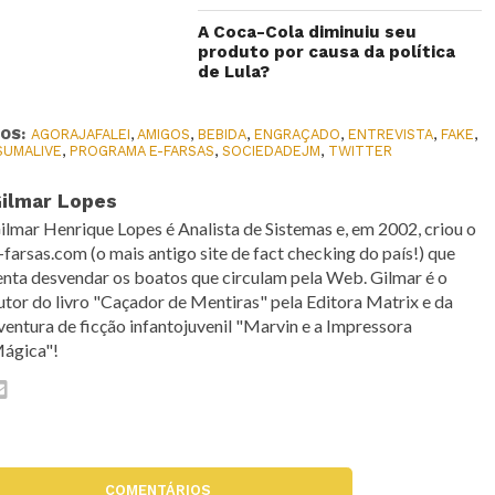
A Coca-Cola diminuiu seu
produto por causa da política
de Lula?
OS:
AGORAJAFALEI
,
AMIGOS
,
BEBIDA
,
ENGRAÇADO
,
ENTREVISTA
,
FAKE
,
SUMALIVE
,
PROGRAMA E-FARSAS
,
SOCIEDADEJM
,
TWITTER
ilmar Lopes
ilmar Henrique Lopes é Analista de Sistemas e, em 2002, criou o
-farsas.com (o mais antigo site de fact checking do país!) que
enta desvendar os boatos que circulam pela Web. Gilmar é o
utor do livro "Caçador de Mentiras" pela Editora Matrix e da
ventura de ficção infantojuvenil "Marvin e a Impressora
ágica"!
COMENTÁRIOS