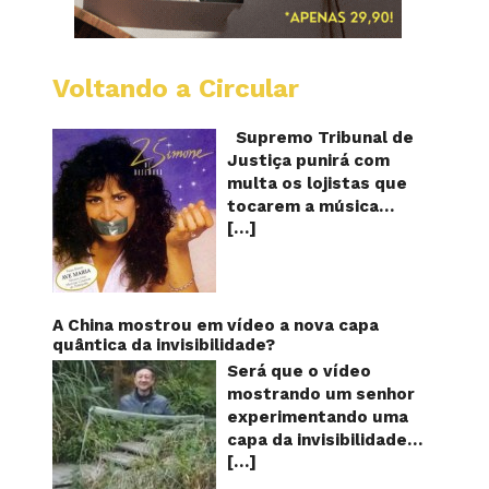
Voltando a Circular
STJ
proíbe
que
Supremo Tribunal de
Shoppi
Justiça punirá com
do
multa os lojistas que
Brasil
tocarem a música
toque
[…]
“Então é Natal”
“Então
é
interpretada pela
Natal”
cantora Simone! Será?
De acordo com notícia
publicada em diversos
A China mostrou em vídeo a nova capa
sites e blogs (e
quântica da invisibilidade?
amplamente divulgada
Será que o vídeo
nas redes sociais),
mostrando um senhor
uma das canções mais
experimentando uma
populares do Natal
capa da invisibilidade
brasileiro estaria
[…]
em um jardim é
proibida de ser
verdadeiro ou falso? O