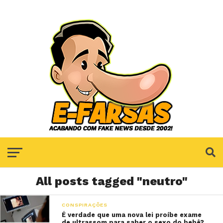
All posts tagged "neutro"
CONSPIRAÇÕES
É verdade que uma nova lei proíbe exame
de ultrassom para saber o sexo do bebê?