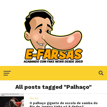
All posts tagged "Palhaço"
FALSO
O palhaço gigante de escola de samba do
Rio de Janeiro tinha só 9 dedos?