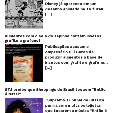
fu
Disney já apareceu em um
qu
desenho animado na TV furando
c
[…]
queijos com o seu pênis? O
o
pê
vídeo é compartilhado na forma
de um GIF animado e mostra
imagens de um episódio antigo
do desenho do personagem
Alimentos com o selo do sapinho contém insetos,
grafite e grafeno?
Mickey Mouse, dos
Estúdios Disney, usando uma
Publicações acusam o
ferramenta um tanto quanto
empresário Bill Gates de
inusitada para furar os queijos
produzir alimentos a base de
em uma linha de produção de
insetos com grafite e grafeno
uma fábrica. Os queijos suíços,
[…]
com o objetivo de reduzir a
na história, são furados por
população! Será verdade?
algo saliente na calça do rato,
Vídeos e textos com
dando a entender que Mickey
acusações começaram a se
estaria mesmo furando os
espalhar nas redes sociais na
STJ proíbe que Shoppings do Brasil toquem “Então
alimentos com o seu pênis!!! O
é Natal”
segunda quinzena de agosto de
que? Isso é muito estranho
2024 e afirmam que as
Supremo Tribunal de Justiça
para um desenho animado
empresas do milionário norte-
punirá com multa os lojistas
infantil, né? Se bem que a
americano Bill Gates estariam
que tocarem a música “Então é