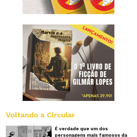
Voltando a Circular
D
m
o
É verdade que um dos
M
personagens mais famosos da