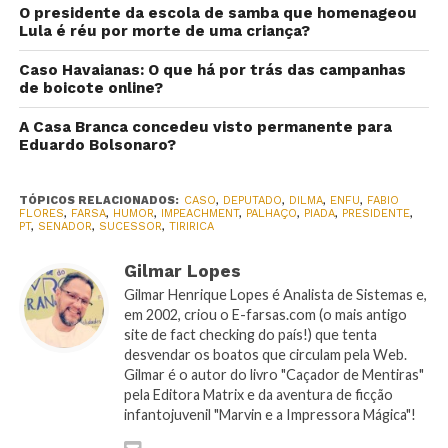
O presidente da escola de samba que homenageou
Lula é réu por morte de uma criança?
Caso Havaianas: O que há por trás das campanhas
de boicote online?
A Casa Branca concedeu visto permanente para
Eduardo Bolsonaro?
TÓPICOS RELACIONADOS:
CASO
,
DEPUTADO
,
DILMA
,
ENFU
,
FABIO
FLORES
,
FARSA
,
HUMOR
,
IMPEACHMENT
,
PALHAÇO
,
PIADA
,
PRESIDENTE
,
PT
,
SENADOR
,
SUCESSOR
,
TIRIRICA
Gilmar Lopes
Gilmar Henrique Lopes é Analista de Sistemas e,
em 2002, criou o E-farsas.com (o mais antigo
site de fact checking do país!) que tenta
desvendar os boatos que circulam pela Web.
Gilmar é o autor do livro "Caçador de Mentiras"
pela Editora Matrix e da aventura de ficção
infantojuvenil "Marvin e a Impressora Mágica"!