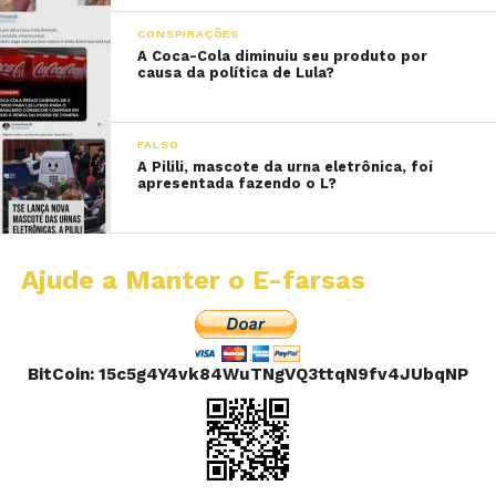
CONSPIRAÇÕES
A Coca-Cola diminuiu seu produto por
causa da política de Lula?
FALSO
A Pilili, mascote da urna eletrônica, foi
apresentada fazendo o L?
Ajude a Manter o E-farsas
BitCoin: 15c5g4Y4vk84WuTNgVQ3ttqN9fv4JUbqNP