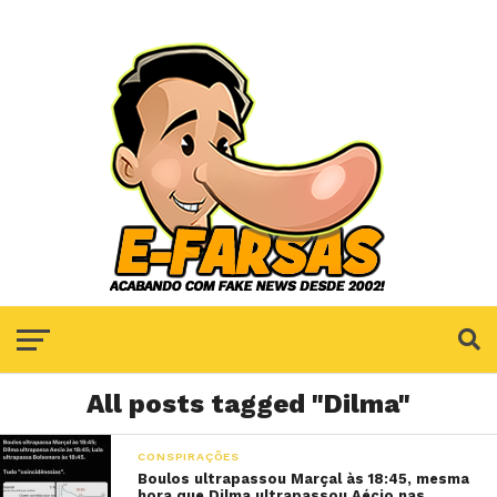
All posts tagged "Dilma"
CONSPIRAÇÕES
Boulos ultrapassou Marçal às 18:45, mesma
hora que Dilma ultrapassou Aécio nas