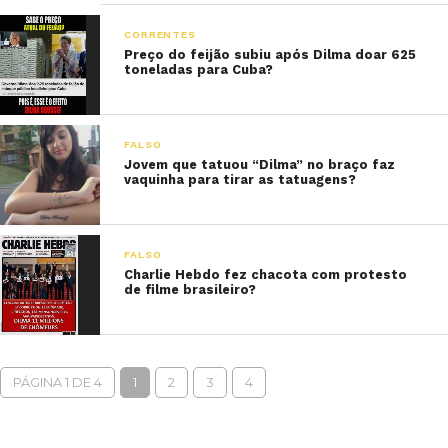
CORRENTES
Preço do feijão subiu após Dilma doar 625
toneladas para Cuba?
FALSO
Jovem que tatuou “Dilma” no braço faz
vaquinha para tirar as tatuagens?
FALSO
Charlie Hebdo fez chacota com protesto
de filme brasileiro?
PÁGINA 1 DE 4
1
2
3
4