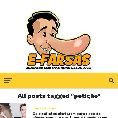
All posts tagged "petição"
CONSPIRAÇÕES
Os cientistas alertaram para risco de
câncer causado por fones de ouvido sem