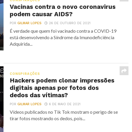
CONSPIRAÇÕES
Vacinas contra o novo coronavirus
podem causar AIDS?
POR
GILMAR LOPES
26 DE OUTUBRO DE 2021
É verdade que quem foi vacinado contra a COVID-19
está desenvolvendo a Síndrome da Imunodeficiência
Adquirida...
CONSPIRAÇÕES
Hackers podem clonar impressões
digitais apenas por fotos dos
dedos das vítimas?
POR
GILMAR LOPES
6 DE MAIO DE 2021
Vídeos publicados no Tik Tok mostram o perigo de se
tirar fotos mostrando os dedos, pois...