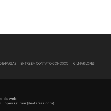
O E-FARSAS
ENTRE EM CONTATO CONOSCO
GILMAR LOPES
s da web!
ar Lopes (gilmar@e-farsas.com)