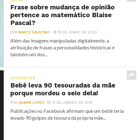
FALSO
Frase sobre mudança de opinião
pertence ao matemático Blaise
Pascal?
POR
MARCO FAUSTINO
18 DE JUNHO DE 2020
Além das imagens manipuladas digitalmente, a
atribuição de frases a personalidades históricas é
também um dos...
CORRENTES
Bebê leva 90 tesouradas da mãe
porque mordeu o seio dela!
POR
GILMAR LOPES
15 DE JANEIRO DE 2014
Publicações no Facebook afirmam que um bebê teria
levado 90 golpes de tesoura da própria mãe...