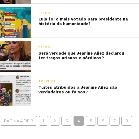
FALSO
Lula foi o mais votado para presidente na
história da humanidade?
FALSO
Será verdade que Jeanine Añez declarou
ter traços arianos e nórdicos?
POLÍTICA
Tuítes atribuídos a Jeanine Añez são
verdadeiros ou falsos?
PÁGINA 4 DE 8
1
2
3
4
5
6
7
8