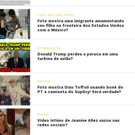
FORA DE CONTEXTO
Foto mostra uma imigrante amamentando
seu filho na fronteira dos Estados Unidos
com o México?
E-FARSAS TV
Donald Trump perdeu a peruca em uma
turbina de avião?
FOTOS
Foto mostra Dias Toffoli usando boné do
PT e camiseta do Suplicy! Será verdade?
FALSO
Vídeo íntimo de Jeanine Añez vazou nas
redes sociais?