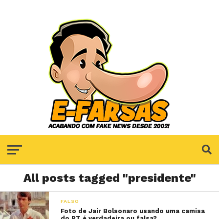
All posts tagged "presidente"
FALSO
Foto de Jair Bolsonaro usando uma camisa
do PT é verdadeira ou falsa?