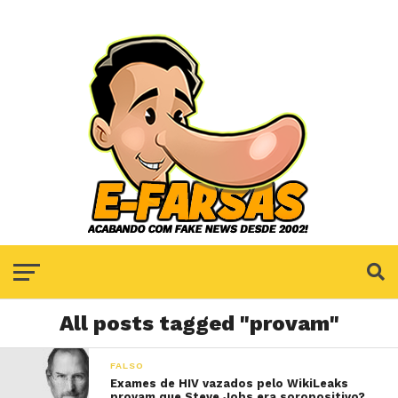
All posts tagged "provam"
FALSO
Exames de HIV vazados pelo WikiLeaks
provam que Steve Jobs era soropositivo?