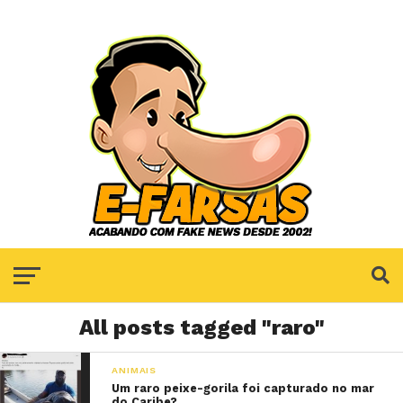
All posts tagged "raro"
ANIMAIS
Um raro peixe-gorila foi capturado no mar
do Caribe?