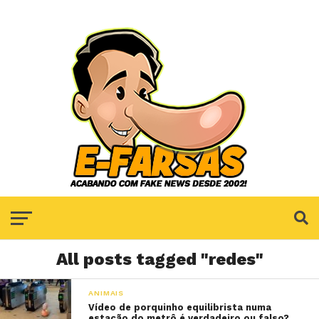
All posts tagged "redes"
ANIMAIS
Vídeo de porquinho equilibrista numa
estação do metrô é verdadeiro ou falso?