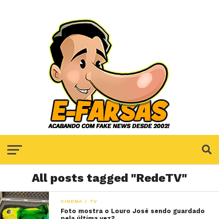
All posts tagged "RedeTV"
CINEMA / TV
Foto mostra o Louro José sendo guardado
pela última vez?