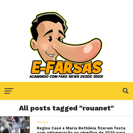
All posts tagged "rouanet"
FALSO
Regina Casé e Maria Bethânia fizeram festa
com aglomeração no réveillon de 2020 para