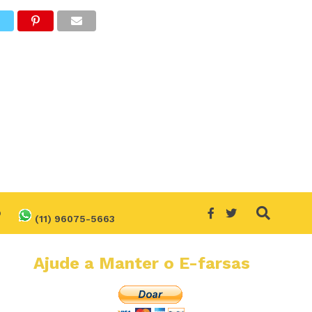
O
(11) 96075-5663
Ajude a Manter o E-farsas