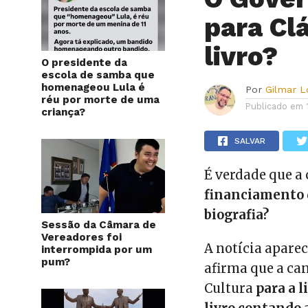
para Cl
livro?
O presidente da
escola de samba que
homenageou Lula é
Por
Gilmar 
réu por morte de uma
Publicado em
criança?
SALVAR
É verdade que a
financiamento d
biografia?
Sessão da Câmara de
Vereadores foi
A notícia apare
interrompida por um
pum?
afirma que a can
Cultura
para a 