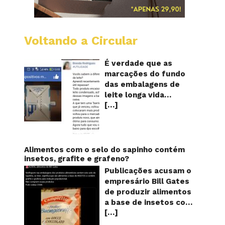
Voltando a Circular
Embala
longa
vida
É verdade que as
mostr
marcações do fundo
quanta
das embalagens de
vezes
leite longa vida
o
[…]
servem para mostrar
leite
foi
quantas vezes o
reapro
produto foi
reaproveitado? O
alerta surgiu no dia 22
Alimentos com o selo do sapinho contém
de novembro de 2018,
insetos, grafite e grafeno?
em uma conta no
Publicações acusam o
Facebook e
empresário Bill Gates
rapidamente se
de produzir alimentos
espalhou também
a base de insetos com
através de grupos no
[…]
grafite e grafeno com
WhatsApp. De acordo
o objetivo de reduzir a