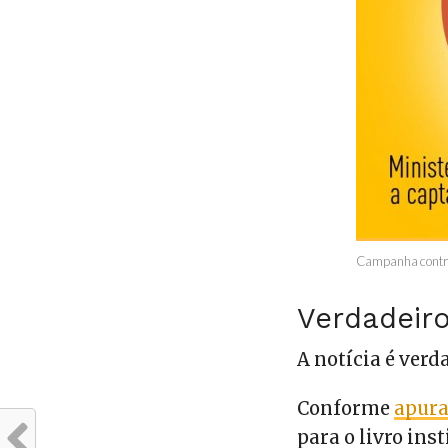
Campanha contra o
Verdadeiro
A notícia é verd
Conforme
apura
para o livro ins