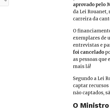
aprovado pelo M
da Lei Rouanet,
carreira da can
O financiamento
exemplares de um
entrevistas e p
foi cancelado
po
as pessoas que 
mais lá!
Segundo a Lei Ro
captar recursos
não captados, s
O Ministro