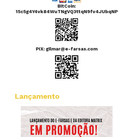
BitCoin:
15c5g4Y4vk84WuTNgVQ3ttqN9fv4JUbqNP
PIX: gilmar@e-farsas.com
Lançamento