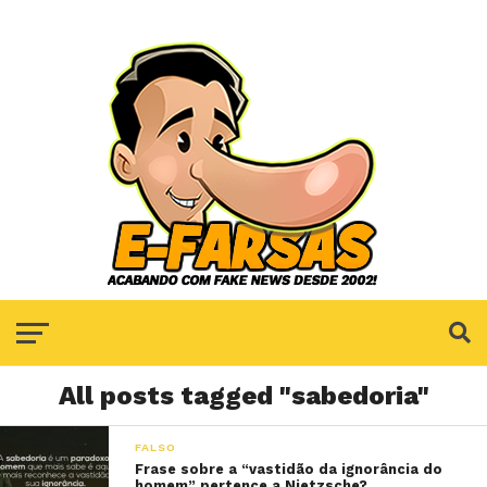
All posts tagged "sabedoria"
FALSO
Frase sobre a “vastidão da ignorância do
homem” pertence a Nietzsche?