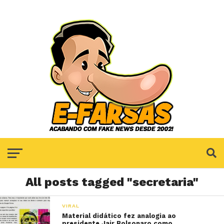
All posts tagged "secretaria"
VIRAL
Material didático fez analogia ao
presidente Jair Bolsonaro como