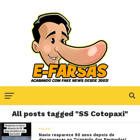
All posts tagged "SS Cotopaxi"
FALSO
Navio reaparece 90 anos depois de
desaparecer no Triangulo das Bermudas!