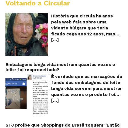
Voltando a Circular
B
Va
A
História que circula há anos
vi
pela web fala sobre uma
ce
vidente búlgara que teria
q
ficado cega aos 12 anos, mas
pr
[…]
teria previsto o fim a
o
fu
humanidade! Será verdade?
Se
Baba Vanga, a mulher que
previu o fim do mundo e do
nosso futuro, morreu em 1996
Embalagens longa vida mostram quantas vezes o
leite foi reaproveitado?
aos 90 anos de idade, e teria
sido uma das grandes videntes
É verdade que as marcações do
do século XX. De acordo com
fundo das embalagens de leite
inúmeros textos que circulam a
longa vida servem para mostrar
seu respeito, Baba Vanga teria
quantas vezes o produto foi
previsto a morte de Stalin além
[…]
reaproveitado? O alerta surgiu
de fazer incontáveis previsões
no dia 22 de novembro de 2018,
terríveis para toda a
em uma conta no Facebook e
humanidade. O texto que
rapidamente se espalhou
acompanha as fotos dessa
também através de grupos no
STJ proíbe que Shoppings do Brasil toquem “Então