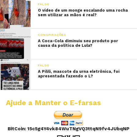
FALSO
O vídeo de um monge escalando uma rocha
sem utilizar as mãos é real?
CONSPIRAÇÕES
A Coca-Cola diminuiu seu produto por
causa da política de Lula?
FALSO
A Pilili, mascote da urna eletrônica, foi
apresentada fazendo o L?
Ajude a Manter o E-farsas
BitCoin: 15c5g4Y4vk84WuTNgVQ3ttqN9fv4JUbqNP