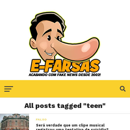
All posts tagged "teen"
FALSO
Será verdade que um clipe musical
registrou uma tentativa de suicídio?