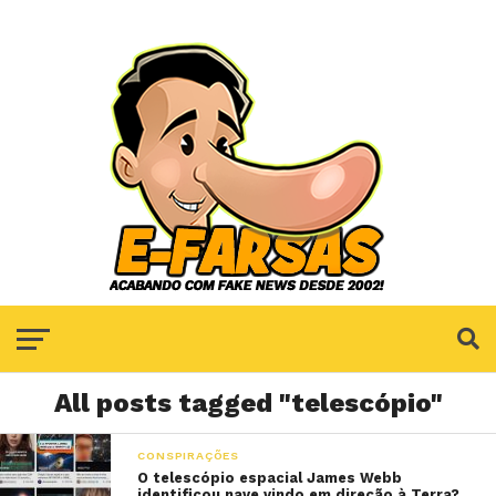
All posts tagged "telescópio"
CONSPIRAÇÕES
O telescópio espacial James Webb
identificou nave vindo em direção à Terra?