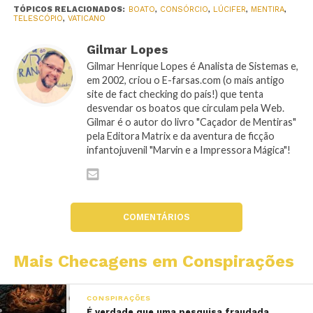
TÓPICOS RELACIONADOS:
BOATO
,
CONSÓRCIO
,
LÚCIFER
,
MENTIRA
,
TELESCÓPIO
,
VATICANO
Gilmar Lopes
Gilmar Henrique Lopes é Analista de Sistemas e,
em 2002, criou o E-farsas.com (o mais antigo
site de fact checking do país!) que tenta
desvendar os boatos que circulam pela Web.
Gilmar é o autor do livro "Caçador de Mentiras"
pela Editora Matrix e da aventura de ficção
infantojuvenil "Marvin e a Impressora Mágica"!
COMENTÁRIOS
Mais Checagens em Conspirações
CONSPIRAÇÕES
É verdade que uma pesquisa fraudada