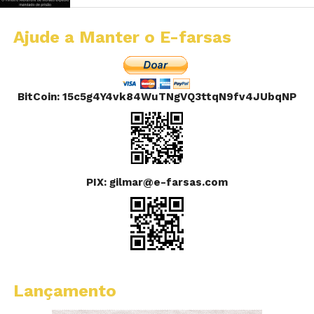
Ajude a Manter o E-farsas
BitCoin: 15c5g4Y4vk84WuTNgVQ3ttqN9fv4JUbqNP
PIX: gilmar@e-farsas.com
Lançamento