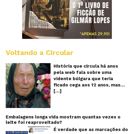
Voltando a Circular
B
Va
A
História que circula há anos
vi
pela web fala sobre uma
ce
vidente búlgara que teria
q
ficado cega aos 12 anos, mas
pr
[…]
teria previsto o fim a
o
fu
humanidade! Será verdade?
Se
Baba Vanga, a mulher que
previu o fim do mundo e do
nosso futuro, morreu em 1996
Embalagens longa vida mostram quantas vezes o
leite foi reaproveitado?
aos 90 anos de idade, e teria
sido uma das grandes videntes
É verdade que as marcações do