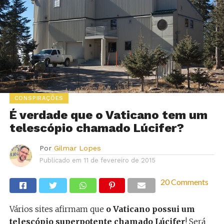
CONSPIRAÇÕES
É verdade que o Vaticano tem um
telescópio chamado Lúcifer?
Por
Gilmar Lopes
Publicado em
11 de fevereiro de 2015
20 Comments
Vários sites afirmam que
o Vaticano possui um
telescópio superpotente chamado Lúcifer
! Será