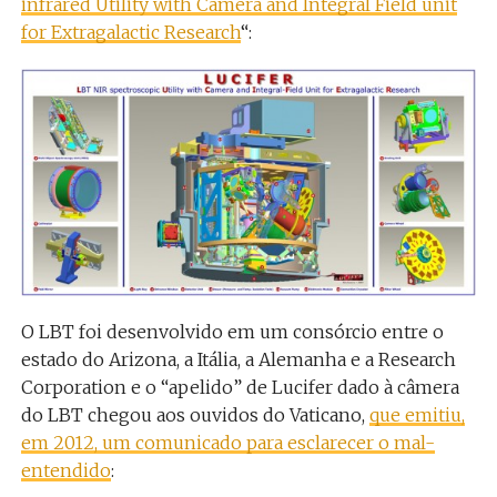
infrared Utility with Camera and Integral Field unit
for Extragalactic Research
“:
O LBT foi desenvolvido em um consórcio entre o
estado do Arizona, a Itália, a Alemanha e a Research
Corporation e o “apelido” de Lucifer dado à câmera
do LBT chegou aos ouvidos do Vaticano,
que emitiu,
em 2012, um comunicado para esclarecer o mal-
entendido
: