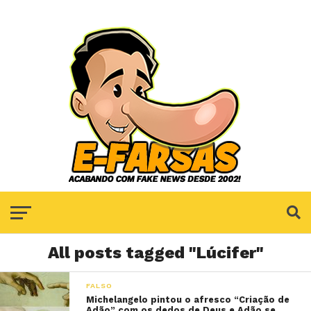
All posts tagged "Lúcifer"
FALSO
Michelangelo pintou o afresco “Criação de
Adão” com os dedos de Deus e Adão se